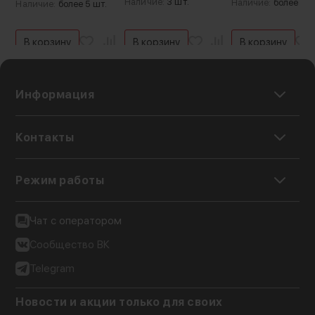
Время работы:
Наличие:
3 шт.
Наличие:
более 5 ш
Предусмотрен "холодный башмак" для
Наличие:
более 5 шт.
2 ч
установки осветителя, а всю конструкцию
можно закрепить на моноподе или штативе!
В корзину
В корзину
В корзину
Также в комплекте вы найдете Bluetooth
пульт для дистанционного старта записи
Информация
Контакты
Режим работы
Чат с оператором
Сообщество ВК
Telegram
Новости и акции только для своих