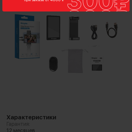
основную камеру смартфона. Обновленная
модель Max поддерживает проводное
подключение, благодаря чему качество
изображения и синхронизация со звуком
останутся на высоте!
Мгновенная передача по Type-C
Кабель Type-C обеспечивает стабильную
передачу изображения без задержек и
потери качества вплоть до 4K/30fps.
Проводное соединение крайне необходимо
во время записи, где важна точная
синхронизация звука и изображения
Характеристики
Гарантия:
12 месяцев