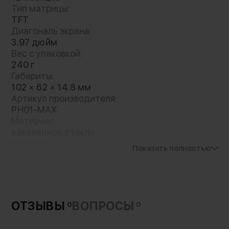
Тип матрицы:
TFT
Диагональ экрана:
3.97 дюйм
Вес с упаковкой:
240 г
Габариты:
102 × 62 × 14.8 мм
Артикул производителя:
PH01-MAX
Материал:
закаленное стекло
пластик
Показать полностью
Вес без упаковки:
105 г
Разрешение экрана:
480 × 800
Яркость дисплея:
ОТЗЫВЫ
ВОПРОСЫ
0
0
300 cd/m²
Интерфейсы подключения: