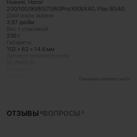
Huawei, Honor
200/100/90/80/70/60Pro/X50I/X40, Play 50/40
Диагональ экрана:
3.97 дюйм
Вес с упаковкой:
236 г
Габариты:
102 × 62 × 14.8 мм
Артикул производителя:
VL-PH01-H
Материал:
закаленное стекло
Показать полностью
пластик
Вес без упаковки:
100 г
Разрешение экрана:
480 × 800
ОТЗЫВЫ
ВОПРОСЫ
0
0
Яркость дисплея:
400 cd/m²
Питание:
Type-C