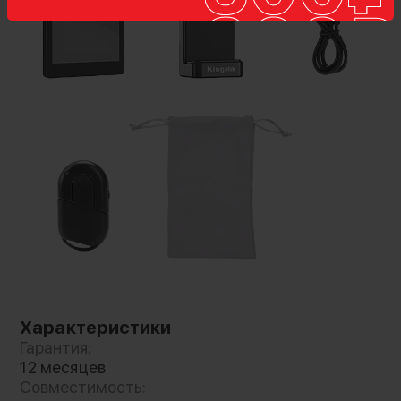
качественно снять себя на основную камеру
смартфона. Трансляция происходит без
проводов, а встроенного аккумулятора
хватит на 2 часа работы. Модификация H
выпущена специально для смартфона
Huawei/Honor
Продуманное крепление
Специальный зажим смартфона имеет
магнитное крепление, благодаря чему
установить VL-PH01 будет проще простого!
Зажим также имеет адаптер для установки
осветителя или микрофона, а всю
Характеристики
конструкцию можно закрепить на моноподе
Гарантия:
или штативе! Также в комплекте вы найдете
12 месяцев
Bluetooth пульт для дистанционного старта
Совместимость:
записи