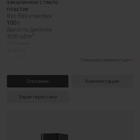
закаленное стекло
пластик
Вес без упаковки
100 г
Яркость дисплея
400 cd/m²
Питание
Type-C
встроенный аккумулятор
Показать полностью
Напряжение
3.7 В
Описание
Комплектация
Характеристики