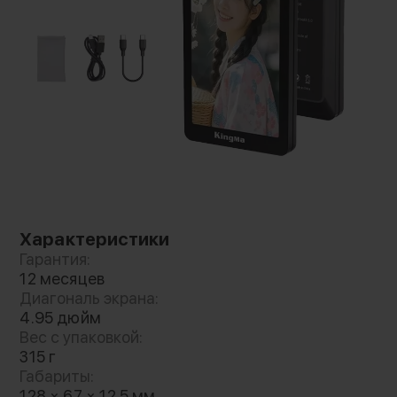
новой модели PH05-MAX стало увеличение
дисплея до 4.95", а также расширение
ёмкости аккумулятора до 1500 мАч
Беспроводное подключение и
управление
Новинка поддерживает подключение по Wi-Fi
и Bluetooth, что обеспечивает стабильное
соединение со смартфоном на расстоянии до
Характеристики
15 метров. Устройство также поддерживает
Гарантия:
проводное подключение через Type-C для
12 месяцев
передачи видео в высоком разрешении до 4K
Диагональ экрана:
4.95 дюйм
Вес с упаковкой:
315 г
Габариты:
128 × 67 × 12.5 мм