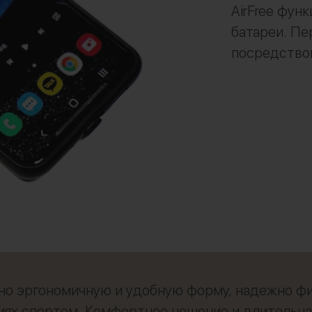
AirFree фун
батареи. Пе
посредством
о эргономичную и удобную форму, надежно фи
иях спортом. Комфортное ношение и длительна