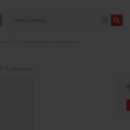
ики
TWS
/
/ Наушники 1More AirFree Чёрные
В избранное
Т