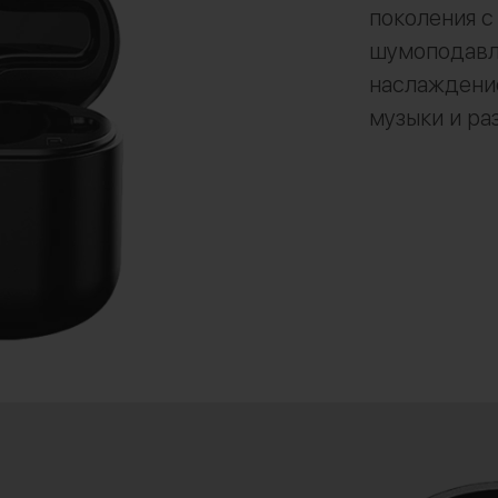
поколения 
шумоподавле
наслаждени
музыки и ра