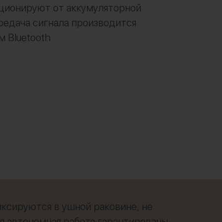
кционируют от аккумуляторной
редача сигнала производится
 Bluetooth
ксируются в ушной раковине, не
я автономная работа гарантированы