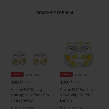
ПОХОЖИЕ ТОВАРЫ
− 67 %
− 68 %
33 бонуса
33 бонуса
100
₽
100
₽
309
₽
320
₽
Чехол PQY Spring
Чехол PQY Fresh для
для Apple AirPods Pro
Apple Airpods Pro
Подсолнухи
Lemon
В наличии:
1 шт.
В наличии:
1 шт.