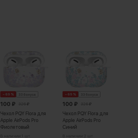
− 69 %
− 69 %
− 69 
33 бонуса
33 бонуса
100
₽
100
₽
100
326
₽
326
₽
Чехол PQY Flora для
Чехол PQY Flora для
Чехол
Apple AirPods Pro
Apple AirPods Pro
Apple
Фиолетовый
Синий
Rose
В наличии:
1 шт.
В наличии:
2 шт.
В нали