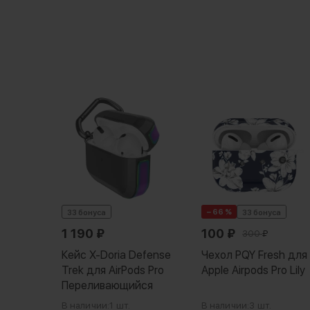
а
h для
ro
− 66 %
33 бонуса
33 бонуса
1 190
₽
100
₽
300
₽
Кейс X-Doria Defense
Чехол PQY Fresh для
Trek для AirPods Pro
Apple Airpods Pro Lily
Переливающийся
В наличии:
1 шт.
В наличии:
3 шт.