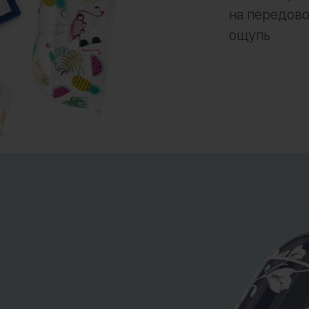
на передово
ощупь