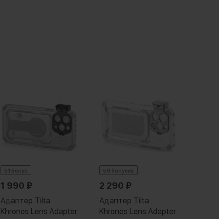
51 бонус
59 бонусов
59 бо
1 990
₽
2 290
₽
2 2
Адаптер Tilta
Адаптер Tilta
Адапт
Khronos Lens Adapter
Khronos Lens Adapter
Khron