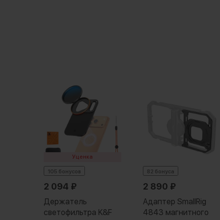
ll
Уценка
ount
105 бонусов
82 бонуса
alaxy
2 094
₽
2 890
₽
Держатель
Адаптер SmallRig
светофильтра K&F
4843 магнитного