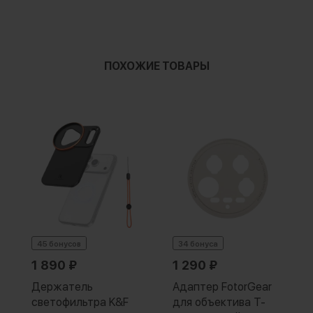
ПОХОЖИЕ ТОВАРЫ
45 бонусов
34 бонуса
1 890
₽
1 290
₽
Держатель
Адаптер FotorGear
светофильтра K&F
для объектива T-