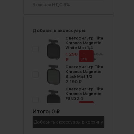
Включая
НДС 5%
Добавить аксессуары:
Светофильтр Tilta
Khronos Magnetic
White Mist 1/4
1 290
-
1 890
₽
₽
31%
Светофильтр Tilta
Khronos Magnetic
Black Mist 1/2
2 190 ₽
Светофильтр Tilta
Khronos Magnetic
FSND 2.4
1 790
-
2 190
₽
₽
Итого:
0
₽
18%
Светофильтр Tilta
Добавить аксессуары в корзину
Khronos Magnetic
FSND 1.8
2 190 ₽