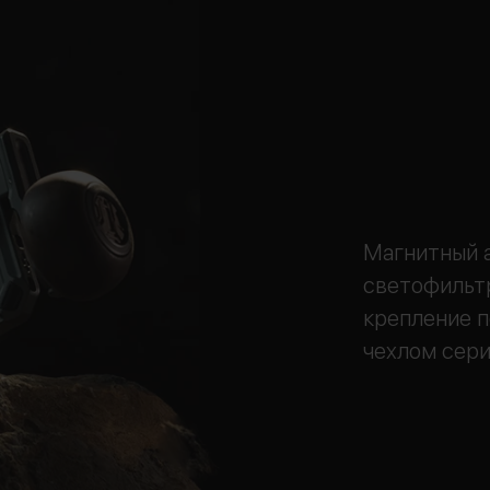
Магнитный а
светофильтр
крепление 
чехлом серии