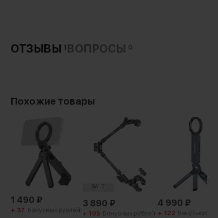
держатель
Силиконовые вставки предотвращают
Имеет крепление:
случайное выпадение смартфона при этом не
1/4"
царапая его
Cold Shoe
ОТЗЫВЫ
ВОПРОСЫ
1
0
Похожие товары
SALE
1 490
₽
4 990
₽
3 890
₽
+ 37
Бонусных рублей
+ 122
Бонусных ру
+ 103
Бонусных рублей