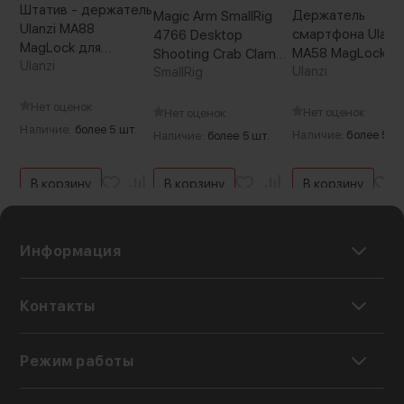
Штатив - держатель
Держатель
Magic Arm SmallRig
Ulanzi MA88
смартфона Ulanz
4766 Desktop
MagLock для
MA58 MagLock с
Shooting Crab Clamp
смартфона
Ulanzi
боксом для SSD
Ulanzi
Kit
SmallRig
Нет оценок
Нет оценок
Нет оценок
Наличие:
более 5 шт.
Наличие:
более 5 шт
Наличие:
более 5 шт.
В корзину
В корзину
В корзину
Информация
Контакты
Режим работы