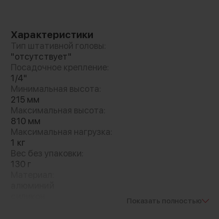
Для наибольшего комфорта при
Характеристики
использовании предусмотрена силиконовая
Тип штативной головы:
ручка. Покрытие гарантирует надежный хват
"отсутствует"
и полную безопасность при использовании
Посадочное крепление:
видеоустройств. Имеется также ремень, что
1/4"
позволит еще надежнее держать монопод в
Минимальная высота:
руках
215 мм
Максимальная высота:
810 мм
Максимальная нагрузка:
1 кг
Вес без упаковки:
130 г
Материал:
алюминий
силикон
Показать полностью
Артикул производителя:
3031