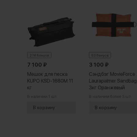
Force
andbag
274 бонуса
53 бонуса
5 шт.
7 100
₽
3 100
₽
Мешок для песка
Сэндбэг MovieForce
KUPO KSD-1680M 11
Laurapalmer Sandbag
кг
3кг Оранжевый
В наличии:
1 шт.
В наличии:
более 5 шт.