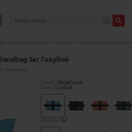
ние
Аксессуары для стоек
Сэндбэги
/
/
/ Сэндбэг MovieForce Laurapalm
Sandbag 3кг Голубой
В избранное
Бренд:
MovieForce
Цвет:
Голубой
Модель:
3кг