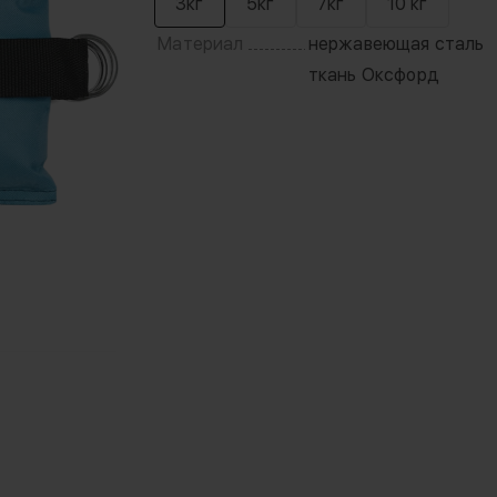
3кг
5кг
7кг
10 кг
Материал
нержавеющая сталь
ткань Оксфорд