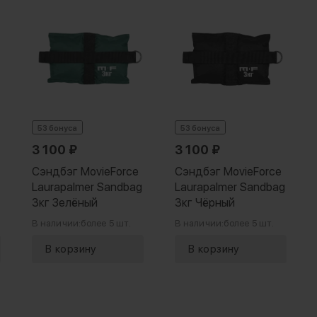
53 бонуса
53 бонуса
3 100
₽
3 100
₽
Сэндбэг MovieForce
Сэндбэг MovieForce
Laurapalmer Sandbag
Laurapalmer Sandbag
3кг Зелёный
3кг Чёрный
В наличии:
более 5 шт.
В наличии:
более 5 шт.