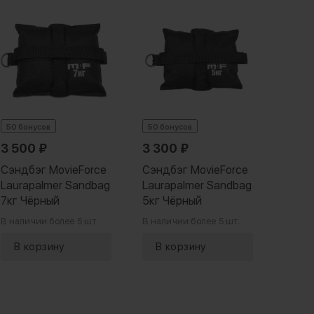
50 бонусов
50 бонусов
54 бо
3 500
₽
3 300
₽
3 7
Сэндбэг MovieForce
Сэндбэг MovieForce
Сэндб
Laurapalmer Sandbag
Laurapalmer Sandbag
Laura
7кг Чёрный
5кг Чёрный
10кг 
В наличии:
более 5 шт.
В наличии:
более 5 шт.
В нали