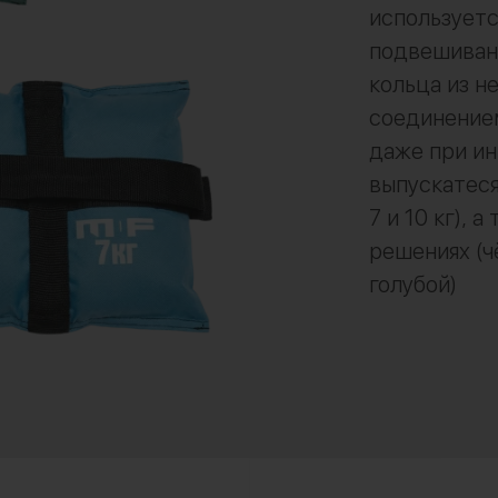
используетс
подвешиван
кольца из 
соединением
даже при ин
выпускатеся 
7 и 10 кг), 
решениях (ч
голубой)