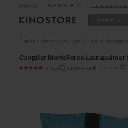
8 499 500-96-27
Перезвоните мне
Москва
Каталог
Главная
/
Каталог
Фото/видео
Студийное оборудова
/
/
Сэндбэг MovieForce Laurapalmer 
Сравнить
1 отзыв
0 вопросов