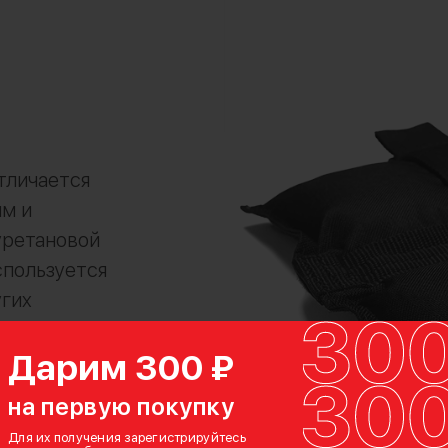
тличается
м и
уретановой
спользуется
угих
работы в
Дарим 300 ₽
еально
вости
на первую покупку
и на улице
Для их получения зарегистрируйтесь