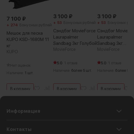
3 100
₽
3 100
₽
7 100
₽
+ 53
Бонусных рублей
+ 53
Бонусных руб
+ 274
Бонусных рублей
Сэндбэг MovieForce
Сэндбэг MovieFo
Мешок для песка
Laurapalmer
Laurapalmer
KUPO KSD-1680M 11
Sandbag 3кг Голубой
Sandbag 3кг
кг
MovieForce
Зелёный
MovieForce
KUPO
5.0
1 отзыв
5.0
1 отзыв
Нет оценок
Наличие:
более 5 шт.
Наличие:
более 5 ш
Наличие:
1 шт.
В корзину
В корзину
В корзину
Информация
Контакты