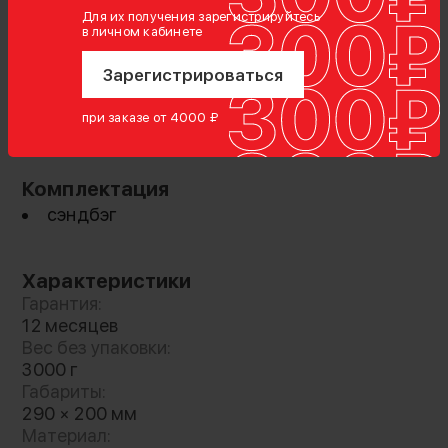
Для их получения зарегистрируйтесь
в личном кабинете
Зарегистрироваться
при заказе от 4000 ₽
Показать полностью
Комплектация
сэндбэг
Характеристики
Гарантия:
Мешок - утяжелитель типа "сэндбэг"
12 месяцев
используется в качестве повышения
Вес без упаковки:
стабильности конструкции и создания
3000 г
противовеса. В качестве наполнения
Габариты:
290 × 200 мм
используется колотая стальная дробь. Для
Материал:
подвешивания в конструкции используются