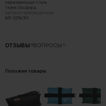
нержавеющая сталь
кольца из нержавеющей стали со сварным
ткань Оксфорд
соединением, что гарантирует надежность
Артикул производителя:
даже при интенсивном использовании.
MF-029v3O
Sandbag выпускатеся в нескольких вариантах
веса (3, 5, 7 и 10 кг), а также различных
цветовых решениях (чёрный, оранжевый,
зелёный и голубой)
ОТЗЫВЫ
ВОПРОСЫ
0
0
Мешок из ткани «Оксфорд 600D» отличается
высокой стойкостью к повреждениям и
воздействию влаги благодаря
полиуретановой пропитке. Этот материал
Похожие товары
широко используется в производстве тентов,
сумок и других аксессуаров,
предназначенных для работы в сложных
условиях. Утяжелитель идеально подходит
для обеспечения устойчивости оборудования
как в помещении, так и на улице