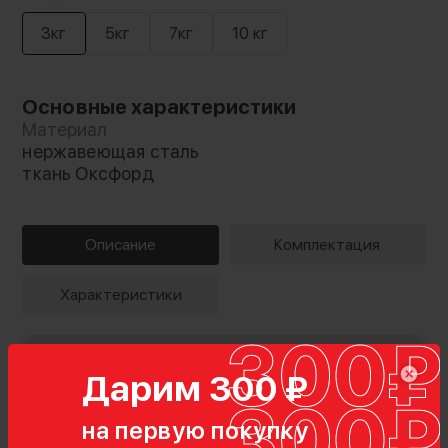
3кг
5кг
7кг
10 кг
Основные характеристики
Материал
нержавеющая сталь
ткань Оксфорд
Описание
Комплектация
Характеристики
Дарим 300 ₽
на первую покупку