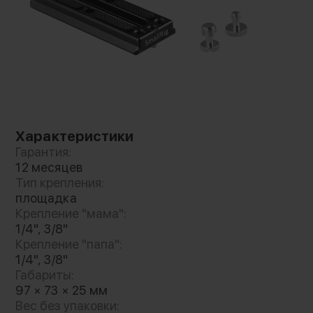
Характеристики
Гарантия:
12 месяцев
Тип крепления:
площадка
Smallrig 1817 совместима с устройствами
Крепление "мама":
SmallRig Arca Swiss Quick Release Plate
1/4", 3/8"
1710/1708/1869. Сама площадка выполнена из
Крепление "папа":
высокопрочного алюминиевого сплава.
1/4", 3/8"
Представленная модель имеет резьбовые
Габариты:
соединения 1/4" и 3/8" для монтажа
97 × 73 × 25 мм
Вес без упаковки:
дополнительных фотоаксессуаров