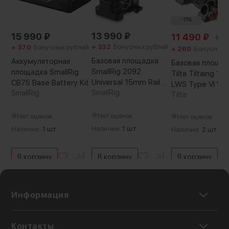
-11%
13 990
₽
15 990
₽
11 490
₽
12 
+ 332
Бонусных рублей
+ 370
Бонусных рублей
+ 260
Бонусных 
Базовая площадка
Аккумуляторная
Базовая площа
SmallRig 2092
площадка SmallRig
Tilta Tiltaing 1
Universal 15mm Rail
CB75 Base Battery Kit
LWS Type VI Чё
Support System
SmallRig
SmallRig
Tilta
Нет оценок
Нет оценок
Нет оценок
Наличие:
1 шт.
Наличие:
1 шт.
Наличие:
2 шт.
В корзину
В корзину
В корзину
Информация
Контакты