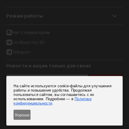
Режим работы
Чат с оператором
Сообщество ВК
Telegram
Новости и акции только для своих
Подписаться
На сайте используются cookie-файлы для улучшения
Согласен на обработку персональных данных
работы и повышения удобства. Продолжая
пользоваться сайтом, вы соглашаетесь с их
использованием. Подробнее — в
Политике
конфиденциальности
.
Хорошо