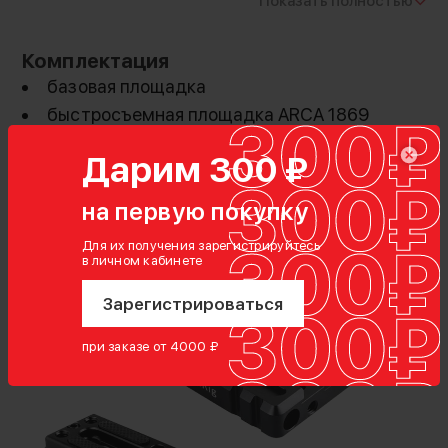
Показать полностью
Комплектация
базовая площадка
быстросъемная площадка ARCA 1869
винт 1/4"
Дарим 300 ₽
винт 3/8"
на первую покупку
Для их получения зарегистрируйтесь
в личном кабинете
Зарегистрироваться
при заказе от 4000 ₽