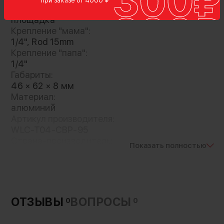
при заказе от 4000 ₽
Базовая площадка с креплением для
Тип крепления:
установки направляющей 15мм, что
площадка
позволяет добавить к конструкции мотор
Крепление "мама":
системы follow focus. Подходит для
1/4", Rod 15mm
Крепление "папа":
объективов с диаметром до 95 мм
1/4"
Габариты:
46 × 62 × 8 мм
Материал:
алюминий
Артикул производителя:
WLC-T04-CBP-95
Страна-производитель:
Показать полностью
Китай
ОТЗЫВЫ
ВОПРОСЫ
0
0