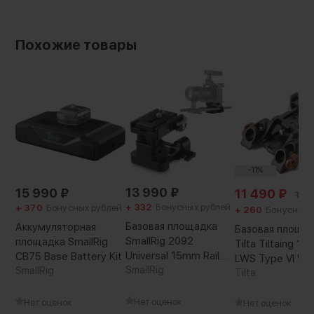
Похожие товары
-11%
13 990
₽
15 990
₽
11 490
₽
12 
+ 332
Бонусных рублей
+ 370
Бонусных рублей
+ 260
Бонусных 
Базовая площадка
Аккумуляторная
Базовая площа
SmallRig 2092
площадка SmallRig
Tilta Tiltaing 1
Universal 15mm Rail
CB75 Base Battery Kit
LWS Type VI Чё
Support System
SmallRig
SmallRig
Tilta
Нет оценок
Нет оценок
Нет оценок