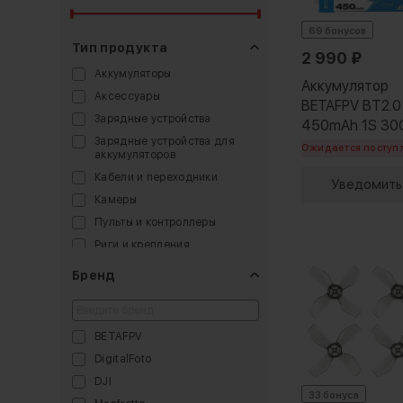
69 бонусов
Тип продукта
2 990
₽
Аккумуляторы
Аккумулятор
Аксессуары
BETAFPV BT2.0
Зарядные устройства
450mAh 1S 30
Зарядные устройства для
(4шт)
Ожидается поступ
аккумуляторов
Кабели и переходники
Уведомить
Камеры
Пульты и контроллеры
Риги и крепления
Сумки
Бренд
BETAFPV
DigitalFoto
DJI
33 бонуса