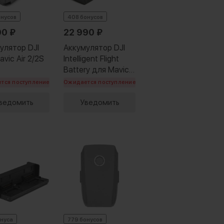
онусов
408 бонусов
90
₽
22 990
₽
улятор DJI
Аккумулятор DJI
vic Air 2/2S
Intelligent Flight
Battery для Mavic
3
тся поступление
Ожидается поступление
ведомить
Уведомить
онуса
779 бонусов