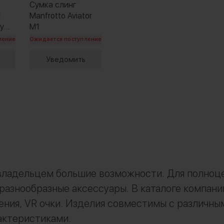
Сумка слинг
I
Manfrotto Aviator
ry
M1
ление
Ожидается поступление
Уведомить
владельцем большие возможности. Для полноце
 разнообразные аксессуары. В каталоге компа
ления, VR очки. Изделия совместимы с различн
актеристиками.