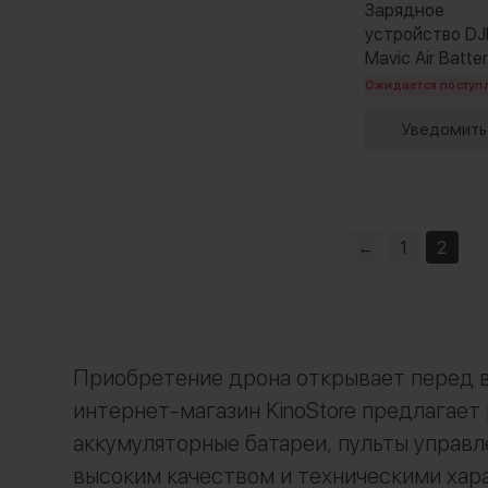
Зарядное
устройство DJ
Mavic Air Batte
Charging Hub
Ожидается поступ
Уведомить
←
1
2
Приобретение дрона открывает перед 
интернет-магазин KinoStore предлагает
аккумуляторные батареи, пульты управ
высоким качеством и техническими хар