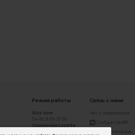
Режим работы
Связь с нами
Шоу-рум
Чат с оператором
Пн-Вс:
9:00-21:00
СообществоВК
Сервисная служба
6-27
Пн-Вс: 10:00-18:00
Чат-бот в телеграм