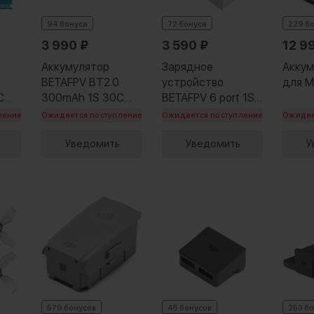
94 бонуса
72 бонуса
229 б
3 990
₽
3 590
₽
12 9
Аккумулятор
Зарядное
Аккум
BETAFPV BT2.0
устройство
для Ma
C
300mAh 1S 30C
BETAFPV 6 port 1S
(8шт)
с сетевым
ление
Ожидается поступление
Ожидается поступление
Ожидае
адаптером EU
Уведомить
Уведомить
У
579 бонусов
45 бонусов
253 б