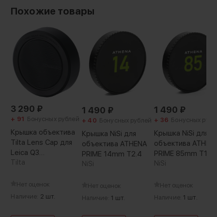
Похожие товары
3 290
₽
1 490
₽
1 490
₽
+ 91
Бонусных рублей
+ 36
Бонусных рубл
+ 40
Бонусных рублей
Крышка объектива
Крышка NiSi для
Крышка NiSi для
Tilta Lens Cap для
объектива ATHEN
объектива ATHENA
Leica Q3
PRIME 85mm T1.9
PRIME 14mm T2.4
Текстурированная
Tilta
NiSi
NiSi
Чёрная
Нет оценок
Нет оценок
Нет оценок
Наличие:
2 шт.
Наличие:
1 шт.
Наличие:
1 шт.