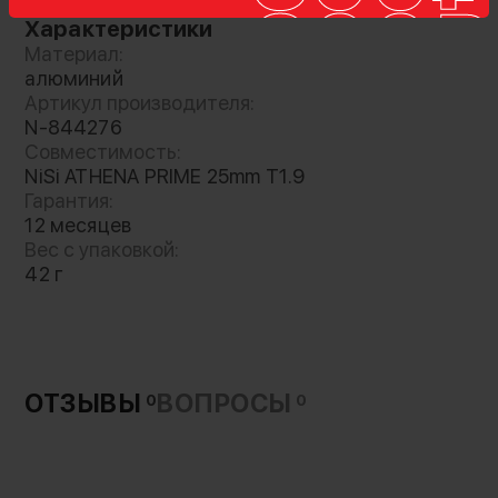
Характеристики
Материал:
алюминий
Артикул производителя:
N-844276
Совместимость:
NiSi ATHENA PRIME 25mm T1.9
Лёгкая и прочная крышка для объектива NiSi
Гарантия:
ATHENA PRIME 25mm T1.9. Выполнена из
12 месяцев
алюминия, а внутри находится мягкая пенка
Вес с упаковкой:
для защиты линзы. По периметру имеет
42 г
специальные насечки предотвращающие
скольжение в руке
ОТЗЫВЫ
ВОПРОСЫ
0
0