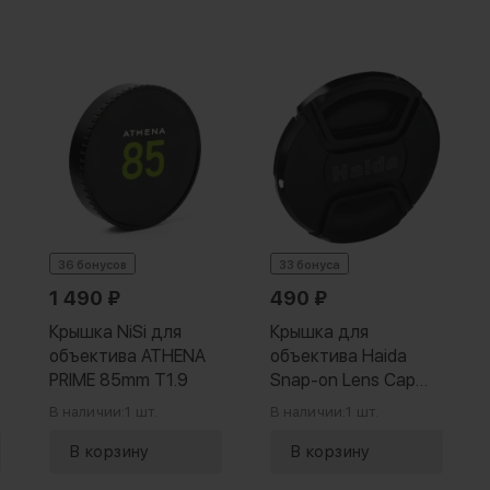
36 бонусов
33 бонуса
1 490
₽
490
₽
Крышка NiSi для
Крышка для
объектива ATHENA
объектива Haida
PRIME 85mm T1.9
Snap-on Lens Cap
105мм
В наличии:
1 шт.
В наличии:
1 шт.