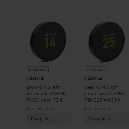
da
Cap
40 бонусов
40 бонусов
5 шт.
1 490
₽
1 490
₽
Крышка NiSi для
Крышка NiSi для
объектива ATHENA
объектива ATHENA
PRIME 14mm T2.4
PRIME 25mm T1.9
В наличии:
1 шт.
В наличии:
1 шт.