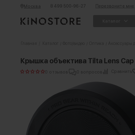
8 499 500-96-27
Перезвоните мне
Москва
Каталог
Главная
/
Каталог
Фото/видео
Оптика
Аксессуары д
/
/
/
Крышка объектива Tilta Lens Cap
Сравнить
0 отзывов
0 вопросов