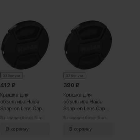
33 бонуса
33 бонуса
33 бо
412
₽
390
₽
370
Крышка для
Крышка для
Крыш
объектива Haida
объектива Haida
объек
Snap-on Lens Cap
Snap-on Lens Cap
Snap-
86мм
82мм
72мм
В наличии:
более 5 шт.
В наличии:
более 5 шт.
В нали