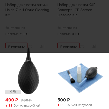
Набор для чистки оптики
Набор для чистки K&F
Haida 7 in 1 Optic Cleaning
Concept LCD Screen
Kit
Cleaning Kit
Нет оценок
Нет оценок
Наличие:
2 шт.
Наличие:
3 шт.
В корзину
В корзину
-37%
490
₽
500
₽
790
₽
+ 33
Бонусных рублей
+ 33
Бонусных рублей