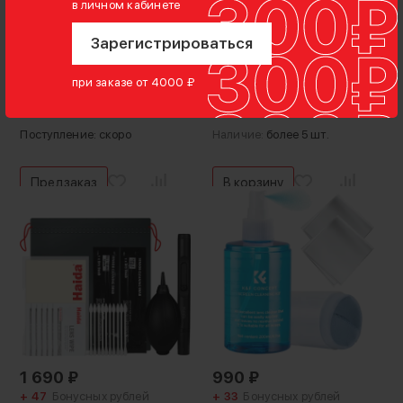
+ 33
Бонусных рублей
+ 48
Бонусных рублей
в личном кабинете
Салфетка Haida Microfiber
Набор для чистки оптики
Зарегистрироваться
Lens Cloth 30x30см
K&F Concept Cleaning kit
Голубая
9-in-1
при заказе от 4000 ₽
Нет оценок
Нет оценок
Поступление: скоро
Наличие:
более 5 шт.
Предзаказ
В корзину
1 690
₽
990
₽
+ 47
Бонусных рублей
+ 33
Бонусных рублей