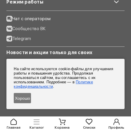
Режим работы
Чат с оператором
Сообщество ВК
Telegram
Новости и акции только для своих
Подписаться
На сайте используются cookie-файлы для улучшения
работы и повышения удобства. Продолжая
Согласен на обработку персональных данных
пользоваться сайтом, вы соглашаетесь с их
использованием. Подробнее — в
Политике
конфиденциальности
.
Хорошо
Главная
Каталог
Корзина
Списки
Профиль