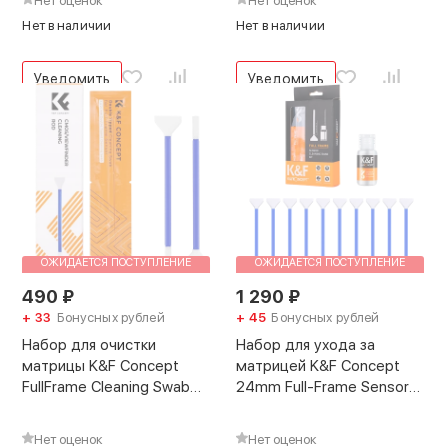
Нет оценок
Нет оценок
Нет в наличии
Нет в наличии
Уведомить
Уведомить
ОЖИДАЕТСЯ ПОСТУПЛЕНИЕ
ОЖИДАЕТСЯ ПОСТУПЛЕНИЕ
490
₽
1 290
₽
+ 33
Бонусных рублей
+ 45
Бонусных рублей
Набор для очистки
Набор для ухода за
матрицы K&F Concept
матрицей K&F Concept
FullFrame Cleaning Swab
24mm Full-Frame Sensor
5шт
Cleaning Swab Kit
Нет оценок
Нет оценок