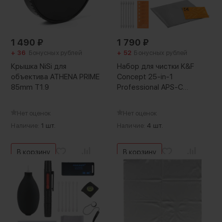
1 490
₽
1 790
₽
+ 36
Бонусных рублей
+ 52
Бонусных рублей
Крышка NiSi для
Набор для чистки K&F
объектива ATHENA PRIME
Concept 25-in-1
85mm T1.9
Professional APS-C
Cleaning Kit
Нет оценок
Нет оценок
Наличие:
1 шт.
Наличие:
4 шт.
В корзину
В корзину