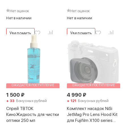
Серебро
Нет оценок
Нет оценок
Нет в наличии
Нет в наличии
Уведомить
Уведомить
ОЖИДАЕТСЯ ПОСТУПЛЕНИЕ
ОЖИДАЕТСЯ ПОСТУПЛЕНИЕ
1 500
₽
4 990
₽
+ 33
Бонусных рублей
+ 121
Бонусных рублей
Спрей ТВТОК
Комплект насадок NiSi
КиноЖидкость для чистки
JetMag Pro Lens Hood Kit
оптики 250 мл
для Fujifilm X100 series
Чёрный