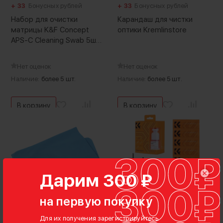
+ 33
Бонусных рублей
+ 33
Бонусных рублей
Набор для очистки
Карандаш для чистки
матрицы K&F Concept
оптики Kremlinstore
APS-C Cleaning Swab 5шт
+ жидкость 20мл
Нет оценок
Нет оценок
Наличие:
более 5 шт.
Наличие:
более 5 шт.
В корзину
В корзину
Дарим 300 ₽
на первую покупку
199
₽
1 590
₽
Для их получения зарегистрируйтесь