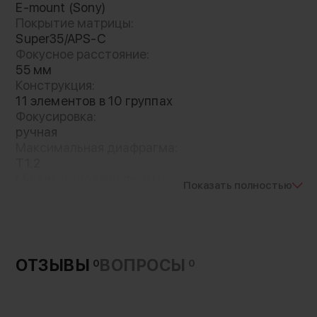
E-mount (Sony)
уже оснащено зубчатым кольцом для
Покрытие матрицы:
привода
Super35/APS-C
Фокусное расстояние:
55 мм
Конструкция:
11 элементов в 10 группах
Фокусировка:
ручная
Максимальная диафрагма:
T1.2
Минимальная диафрагма:
Показать полностью
T16
Лепестки диафрагмы:
12 шт
Минимальная дистанция фокусировки:
600 мм
ОТЗЫВЫ
ВОПРОСЫ
0
0
Диаметр резьбы на объективе:
67 мм
Габариты: