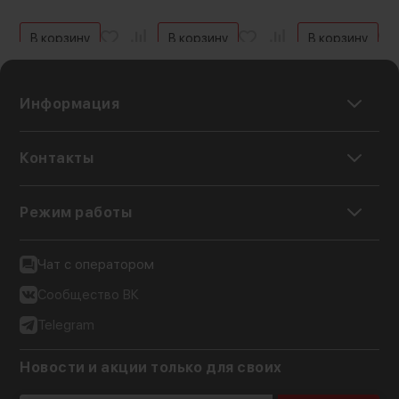
формируют ровный аккуратный блик боке с
В корзину
В корзину
В корзину
красивой глубиной резкости
Информация
Контакты
Режим работы
Чат с оператором
Сообщество ВК
Telegram
Новости и акции только для своих