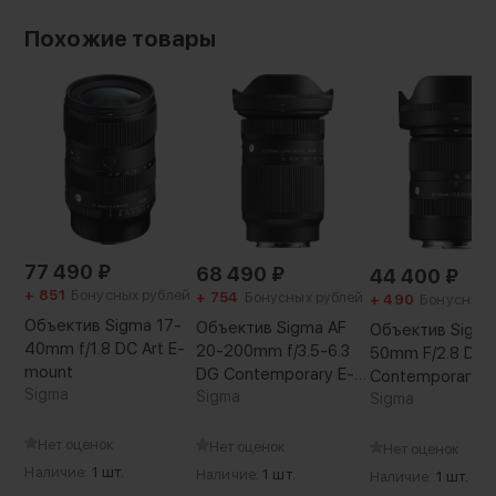
79 × 79 × 85.4 мм
Вес без упаковки:
Похожие товары
555 г
Особенности конструкции:
зубчатое кольцо
Артикул производителя:
MS55E-B
Вес с упаковкой:
1040 г
77 490
₽
68 490
₽
44 400
₽
+ 851
Бонусных рублей
+ 754
Бонусных рублей
+ 490
Бонусных 
Объектив Sigma 17-
Объектив Sigma AF
Объектив Sigma
40mm f/1.8 DC Art E-
20-200mm f/3.5-6.3
50mm F/2.8 DC 
Потрясающая картинка
mount
DG Contemporary E-
Contemporary R
Sigma
mount
Sigma
Sigma
Высококачественная оптика с
использованием ED элементов гарантирует,
Нет оценок
Нет оценок
Нет оценок
что вы получите атмосферную голливудскую
Наличие:
1 шт.
Наличие:
1 шт.
Наличие:
1 шт.
картинку. 12 лепестков диафрагмы