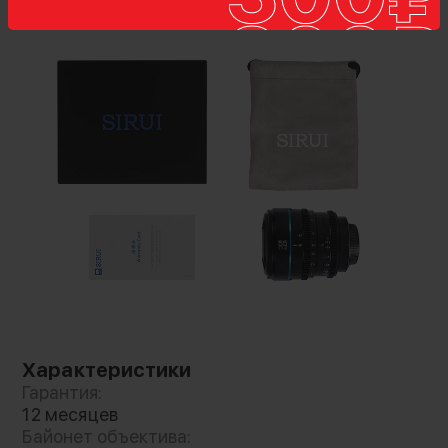
Лёгок и удобен
Отличительной особенностью серии стали
одинаковые габариты у объективов с
одинаковым байонетом, а значит не нужно
менять расположение приводов при работе с
Характеристики
фоллоу фокус! Облегченная конструкция из
Гарантия:
прочного алюминия весит около 500г, что
12 месяцев
отлично подходит для съёмки с рук. Кольцо
Байонет объектива:
регулировки имеет угол поворота в 270° и